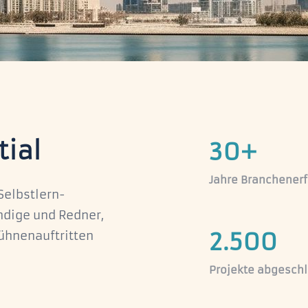
tial
30+
Jahre Branchener
 Selbstlern-
ndige und Redner,
2.500
Bühnenauftritten
Projekte abgesch