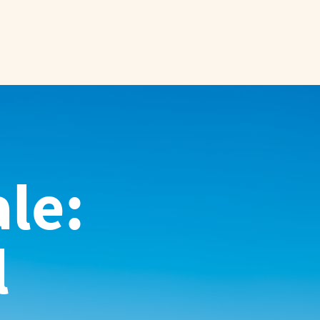
le:
l